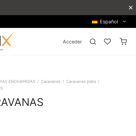
Español
Acceder
YAS ENCHAPADAS
/
Caravanas
/
Caravanas plata
/
AS
RAVANAS