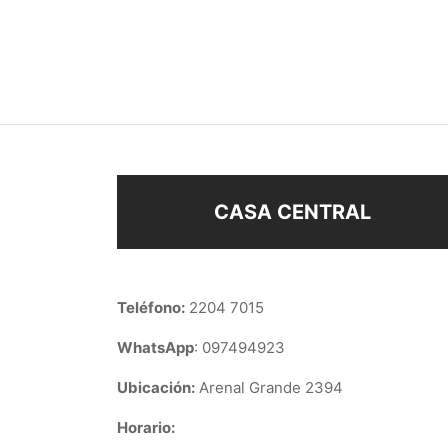
CARAVANA HUELLA
CARA
$
78
$
58
$
198
Añadir al carrito
Añad
CASA CENTRAL
Teléfono:
2204 7015
WhatsApp
: 097494923
Ubicación:
Arenal Grande 2394
Horario: