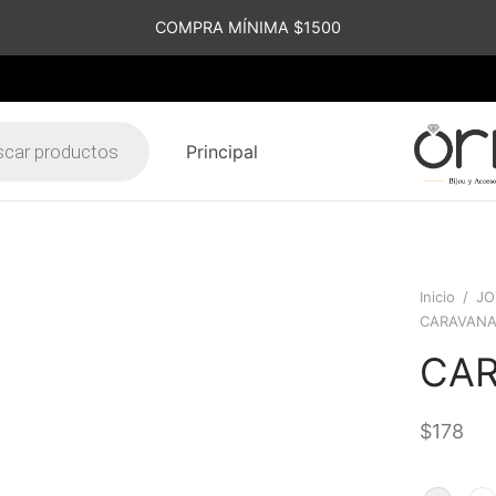
COMPRA MÍNIMA $1500
Principal
s
Inicio
/
JO
CARAVAN
CA
$
178