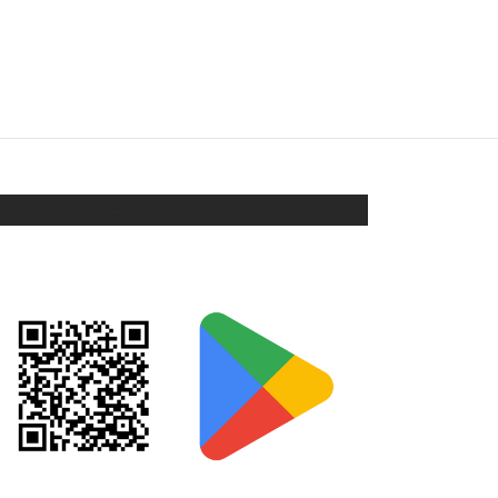
CARAVANAS PACK X 3
$
168
Añadir al carrito
ORIX EN GOOGLE PLAY