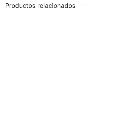
Productos relacionados
EAR CUFF
EAR CUFF
$
34
$
48