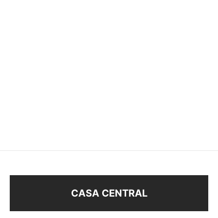
CARAVANAS STRASS
CARAVANAS STRASS
$
118
$
178
CASA CENTRAL