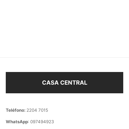
CARAVANAS
CARAVANAS STRASS
$
58
$
178
CASA CENTRAL
Teléfono:
2204 7015
WhatsApp
: 097494923