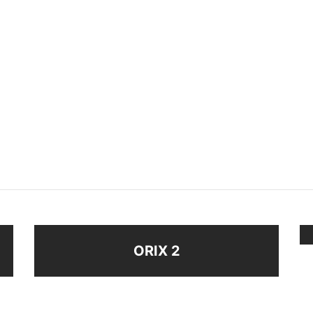
VANAS
CARAVANAS FLOR DE LIS
$
88
ir al carrito
Añadir al carrito
ORIX 2