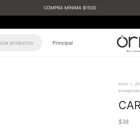
COMPRA MÍNIMA $1500
Principal
s
Inicio
/
JO
envejecido
CA
$
38