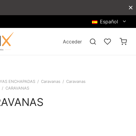
Español
Acceder
YAS ENCHAPADAS
/
Caravanas
/
Caravanas
/
CARAVANAS
RAVANAS