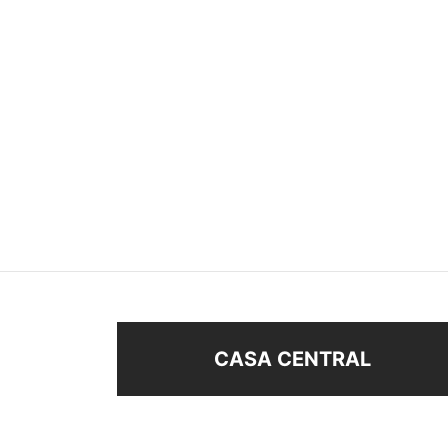
CARAVANA TREPADORA
CARA
$
68
$
98
Añadir al carrito
Añad
CASA CENTRAL