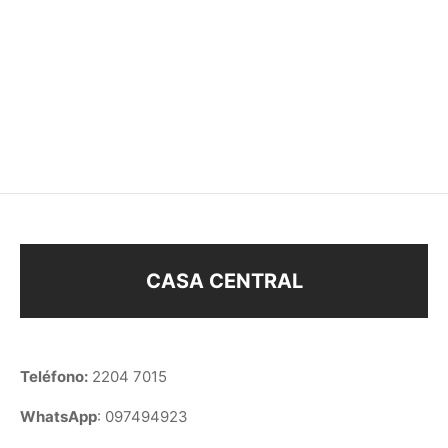
LLAVERO AMIGAS
LLAVERO MARGARITA
$
108
$
118
CASA CENTRAL
Teléfono:
2204 7015
WhatsApp
: 097494923