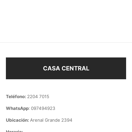
COLLAR PARA
LLAVERO PARA
COMPARTIR
COMPARTIR
$
88
$
98
CASA CENTRAL
Teléfono:
2204 7015
WhatsApp
: 097494923
Ubicación:
Arenal Grande 2394
Horario: