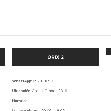
LO ELEFANTE
CARAVANA SAN ANTONIO
BRILLO ENCH PLATA
$
98
ir al carrito
Añadir al carrito
ORIX 2
WhatsApp:
097910690
Ubicación:
Arenal Grande 2319
Horario:
Lunes a Viernes 09:00 a 18:00