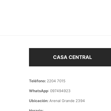
CARAVANA INFANTIL ENCH
ANIL
PLATA
$
128
$
128
Añad
Seleccionar opciones
CASA CENTRAL
Teléfono:
2204 7015
WhatsApp
: 097494923
Ubicación:
Arenal Grande 2394
Horario: