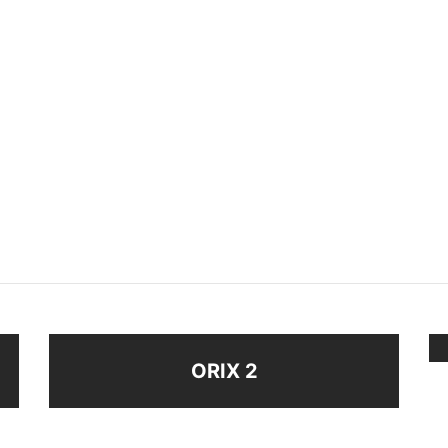
VANA UNICORNIO
CARAVANA SAN ANTONIO
BRILLO ENCH PLATA
$
98
ir al carrito
Añadir al carrito
ORIX 2