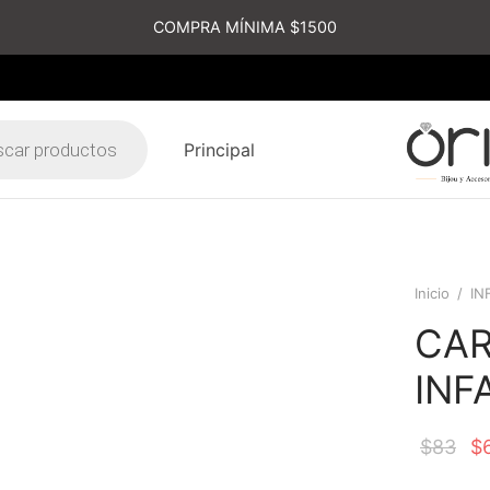
COMPRA MÍNIMA $1500
Principal
s
Inicio
/
IN
CA
INF
$
83
$