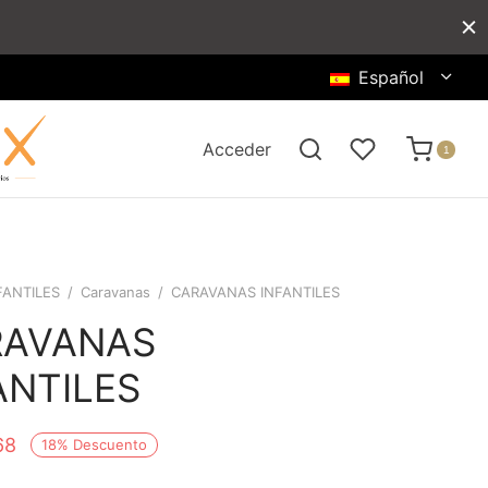
Español
Acceder
1
FANTILES
/
Caravanas
/
CARAVANAS INFANTILES
RAVANAS
ANTILES
68
18
%
Descuento