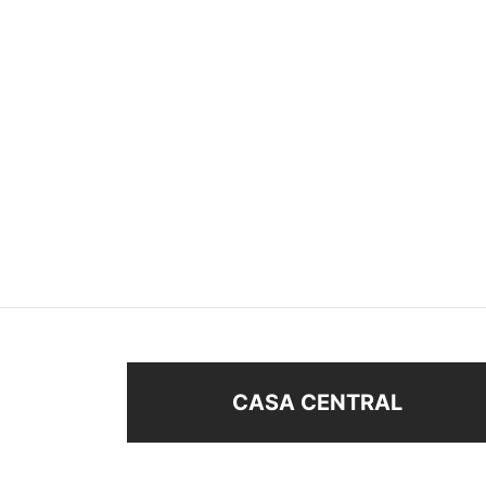
CARAVANA MARIPOSA
CARA
$
68
$
128
Añadir al carrito
Añad
CASA CENTRAL