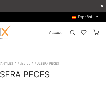
Español
Acceder
FANTILES
/
Pulseras
/
PULSERA PECES
SERA PECES