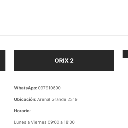
ERA UNICORNIO
PULSERA MANITO
–
–
$
108
$
108
$
118
eccionar opciones
Seleccionar opciones
ORIX 2
WhatsApp:
097910690
Ubicación:
Arenal Grande 2319
Horario:
Lunes a Viernes 09:00 a 18:00