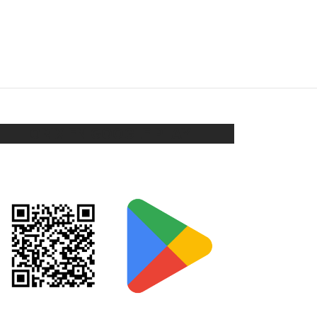
PULSERA
–
$
68
$
88
Seleccionar opciones
ORIX EN GOOGLE PLAY