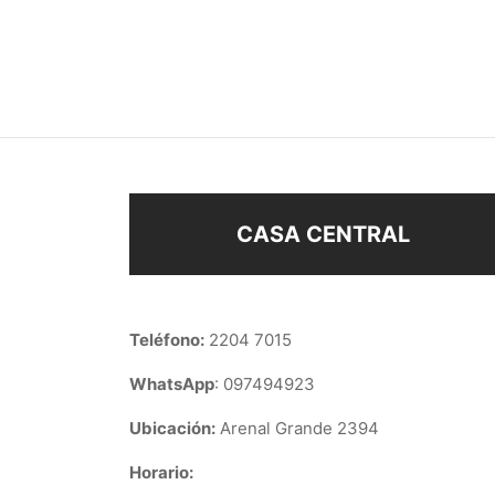
PULSERA MANO DE FÁTIMA
PULS
–
$
78
$
88
$
98
Seleccionar opciones
Sel
CASA CENTRAL
Teléfono:
2204 7015
WhatsApp
: 097494923
Ubicación:
Arenal Grande 2394
Horario: