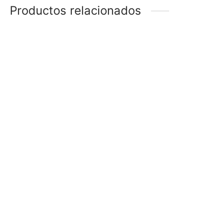
Productos relacionados
PULSERA KITTY
PULSERA ÁRBOL
$
78
$
128