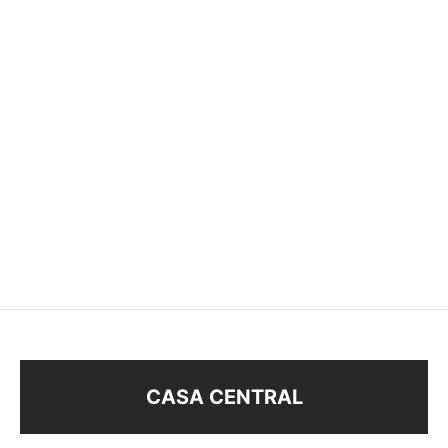
PULSERA
PULSERA PECES
$
128
$
148
CASA CENTRAL