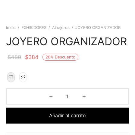
Inicio
/
EXHIBIDORES
/
Alhajeros
/
JOYERO ORGANIZADOR
JOYERO ORGANIZADOR
$
480
$
384
20
%
Descuento
Añadir al carrito