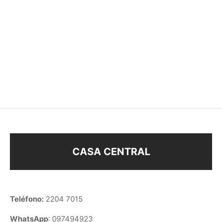
JOYERO ORGANIZADOR
JOYERO CON
CARAVANAS
$
480
$
384
$
3.600
CASA CENTRAL
Teléfono:
2204 7015
WhatsApp
: 097494923