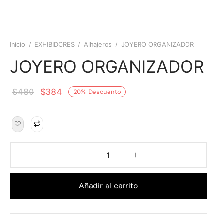
Inicio
/
EXHIBIDORES
/
Alhajeros
/
JOYERO ORGANIZADOR
JOYERO ORGANIZADOR
$
480
$
384
20
%
Descuento
Añadir al carrito