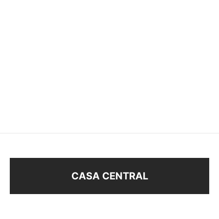
COLLAR PLATA 925
COLLAR PLATA 925
$
650
$
880
CASA CENTRAL