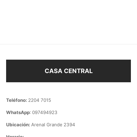
COLLAR PUNTO DE LUZ
COLLAR ÁRBOL PLATA
CORAZÓN
925
$
850
$
650
$
980
CASA CENTRAL
Teléfono:
2204 7015
WhatsApp
: 097494923
Ubicación:
Arenal Grande 2394
Horario: