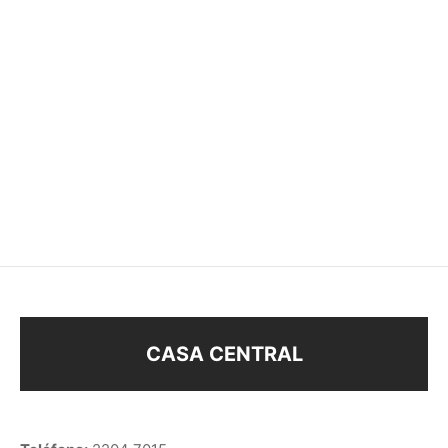
COLLAR ÁRBOL PLATA
COLLAR PLATA 925
925
$
880
$
850
$
650
CASA CENTRAL