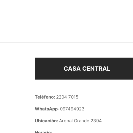
COLLAR PLATA 925
COLL
CORA
$
820
$
650
$
980
Añadir al carrito
Añad
CASA CENTRAL
Teléfono:
2204 7015
WhatsApp
: 097494923
Ubicación:
Arenal Grande 2394
Horario: