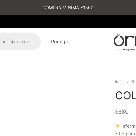
COMPRA MÍNIMA $1500
Principal
s
Inicio
/
PL
COL
$
880
Inform
• La plat