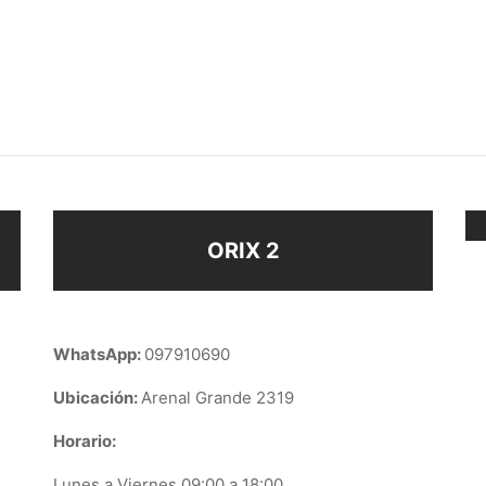
AR PUNTO DE LUZ
COLLAR OJO PLATA 925
ZÓN
$
880
$
650
Añadir al carrito
ir al carrito
ORIX 2
WhatsApp:
097910690
Ubicación:
Arenal Grande 2319
Horario:
Lunes a Viernes 09:00 a 18:00