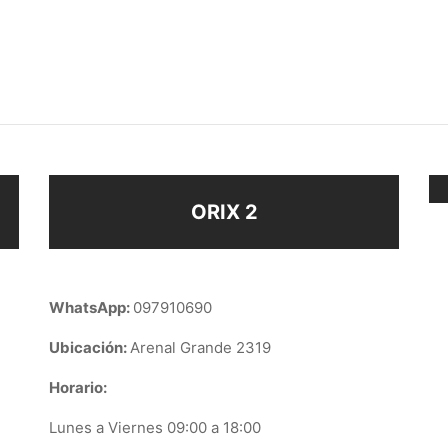
AR NUDO PLATA 925
COLLAR MARIPOSA PLATA
$
650
ir al carrito
Añadir al carrito
ORIX 2
WhatsApp:
097910690
Ubicación:
Arenal Grande 2319
Horario:
Lunes a Viernes 09:00 a 18:00