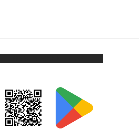
 925
COLLAR INFINITO PLATA 925
$
680
Añadir al carrito
ORIX EN GOOGLE PLAY