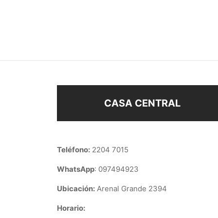
COLLAR OJO PLATA 925
COLL
$
880
$
650
$
980
Añadir al carrito
Añad
CASA CENTRAL
Teléfono:
2204 7015
WhatsApp
: 097494923
Ubicación:
Arenal Grande 2394
Horario: