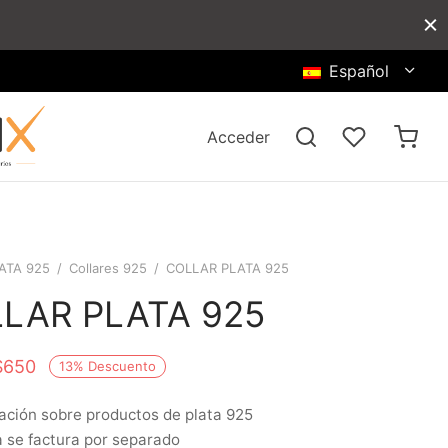
Español
Acceder
ATA 925
/
Collares 925
/
COLLAR PLATA 925
LAR PLATA 925
$
650
13
%
Descuento
ación sobre productos de plata 925
a se factura por separado