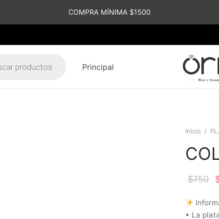
COMPRA MÍNIMA $1500
Principal
s
Inicio
/
PL
COL
$
750
Inform
• La plat