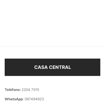
GARGANTILLA
GARGANTILLA RÍGIDA
$
108
$
188
CASA CENTRAL
Teléfono:
2204 7015
WhatsApp
: 097494923