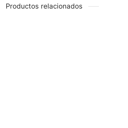
Productos relacionados
CHOKER CORAZÓN
TIENTO CON ROSA
$
178
$
78