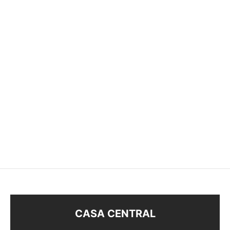
GARGANTILLA
TIENTO C/DIJE ENCH.
PLATA
$
108
$
148
CASA CENTRAL