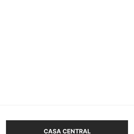
GARGANTILLA RÍGIDA
COLLAR PERLAS
$
50
$
48
CASA CENTRAL