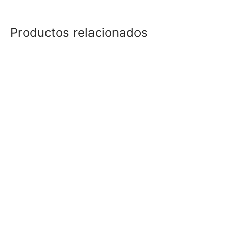
Productos relacionados
COLLAR
GARGANTILLA CON DIJE
$
228
$
88