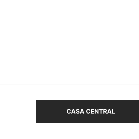
COLLAR CRUZ DE CARAVACA
COLL
$
138
$
198
Añadir al carrito
Añad
CASA CENTRAL