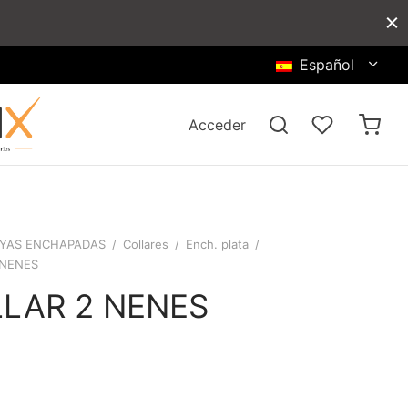
Español
Acceder
YAS ENCHAPADAS
/
Collares
/
Ench. plata
/
 NENES
LAR 2 NENES