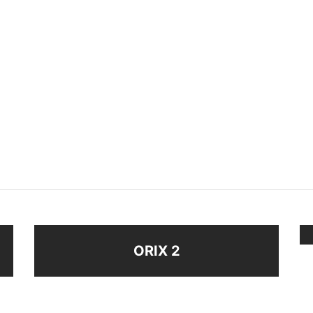
AR FLOR DE LA VIDA
COLLAR NENA- NENE
$
158
ir al carrito
Seleccionar opciones
ORIX 2