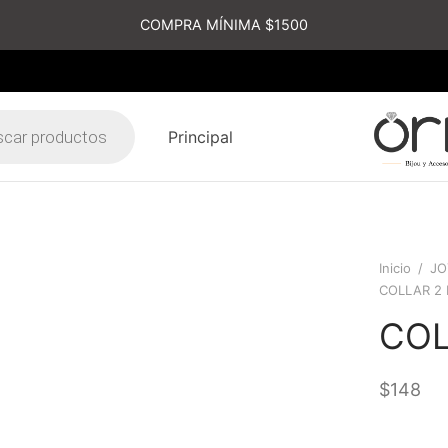
COMPRA MÍNIMA $1500
Principal
s
Inicio
/
JO
COLLAR 2
COL
$
148