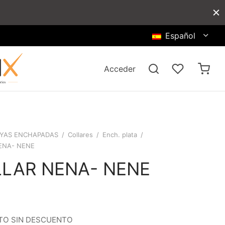
Español
Acceder
YAS ENCHAPADAS
/
Collares
/
Ench. plata
/
ENA- NENE
LAR NENA- NENE
O SIN DESCUENTO