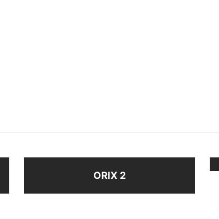
AR PERLA
COLLAR OJO TURCO
$
178
ir al carrito
Añadir al carrito
ORIX 2