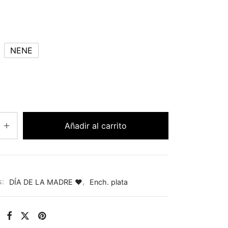
NENE
Añadir al carrito
s:
DÍA DE LA MADRE ♥
,
Ench. plata