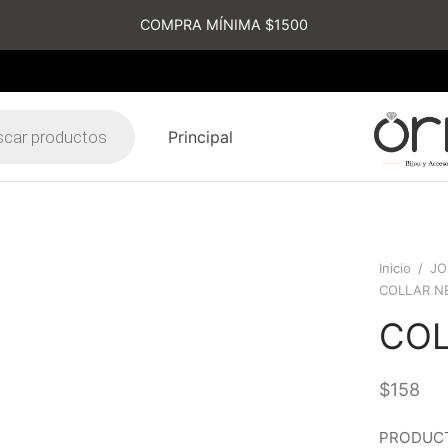
COMPRA MÍNIMA $1500
Principal
s
Inicio
/
JO
COLLAR N
COL
$
158
PRODUCT