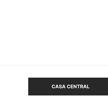
COLLAR I ♥ FAMILY
COLL
$
258
$
138
$
158
Añadir al carrito
Añad
CASA CENTRAL