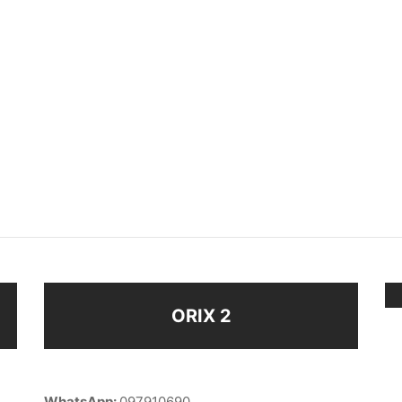
CUFF
AROS
$
48
ir al carrito
Seleccionar opciones
ORIX 2
WhatsApp:
097910690