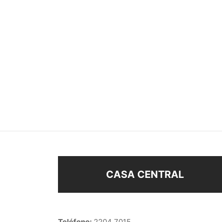
AROS CON STRASS
EAR 
$
118
$
34
Seleccionar opciones
Añad
CASA CENTRAL
Teléfono:
2204 7015