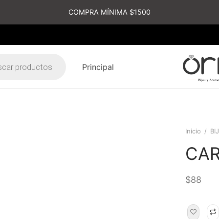
COMPRA MÍNIMA $1500
Principal
s
Inicio
/
BI
CA
$
88