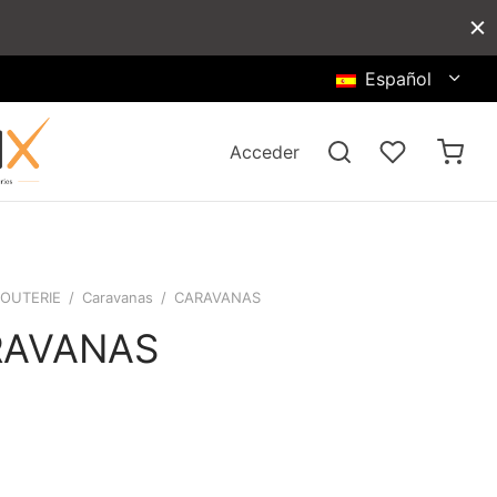
Español
Acceder
JOUTERIE
/
Caravanas
/
CARAVANAS
RAVANAS