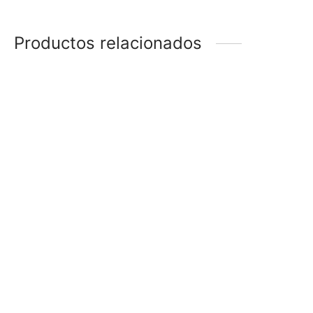
Productos relacionados
BOLSAS
BOLSA DE ORGANZA X
12
–
$
15
$
165
$
45