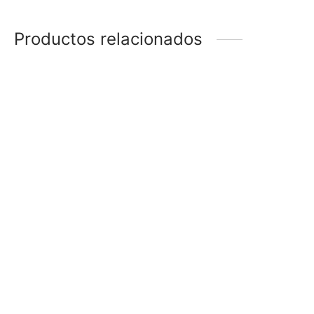
Productos relacionados
BOLSAS GRANDES
BOLSAS CON VELCRO
–
$
30
$
330
$
24