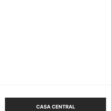
BOLSA DE TELA OSITO
BOLSA TERCIOPELO
–
$
18
$
10
$
450
CASA CENTRAL