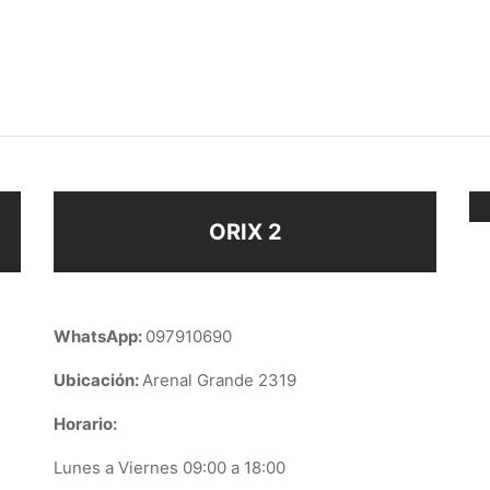
A NAVIDEÑA
BOLSA
–
$
21
$
230
ir al carrito
Seleccionar opciones
ORIX 2
WhatsApp:
097910690
Ubicación:
Arenal Grande 2319
Horario:
Lunes a Viernes 09:00 a 18:00