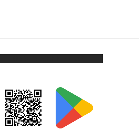
BOLSA TERCIOPELO
–
$
10
$
450
Seleccionar opciones
ORIX EN GOOGLE PLAY