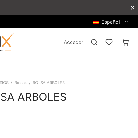
Español
Acceder
RIOS
/
Bolsas
/
BOLSA ARBOLES
SA ARBOLES