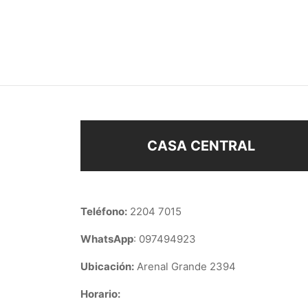
BOLSITA CORAZONES
BOLS
–
$
21
$
230
$
12
Seleccionar opciones
Añad
CASA CENTRAL
Teléfono:
2204 7015
WhatsApp
: 097494923
Ubicación:
Arenal Grande 2394
Horario: