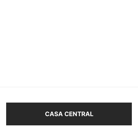
BOLSA MARIPOSAS
BOLSAS CON VELCRO
$
120
$
24
CASA CENTRAL