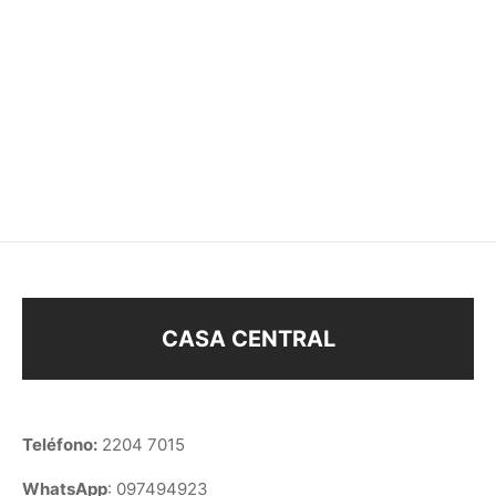
BANDOLERA 2 x 1
BILLETERA
$
290
$
168
CASA CENTRAL
Teléfono:
2204 7015
WhatsApp
: 097494923