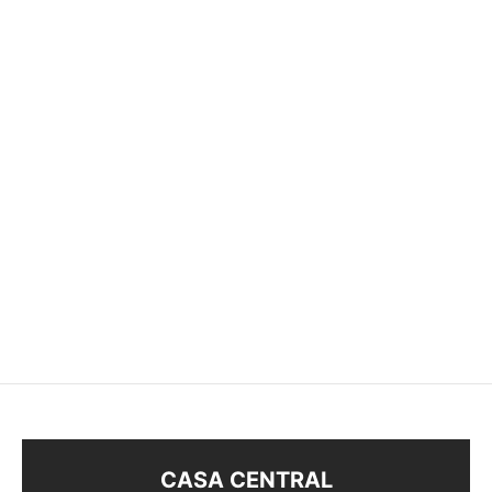
ANILLO HOJITAS
ANILLO
$
158
$
158
CASA CENTRAL