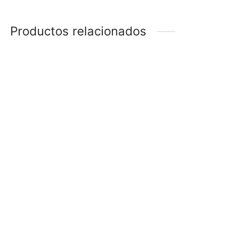
Productos relacionados
-
28
%
ANILLO ÁRBOL
ANILLO CRUZ PAMPA
$
178
$
128
$
188