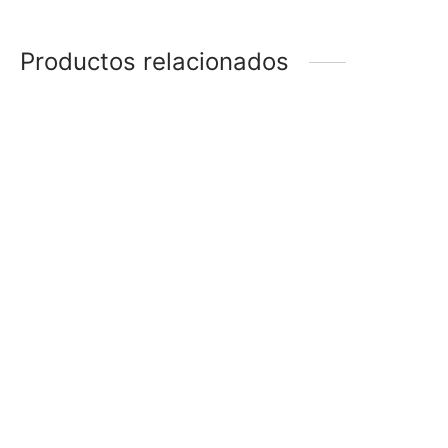
Productos relacionados
-
28
%
ANILLO CRUZ
ANILLO ÁRBOL
$
178
$
128
$
158