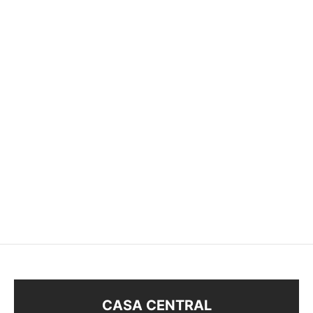
ANILLO TREBOL
ANILLO INFINITO
$
168
$
158
CASA CENTRAL