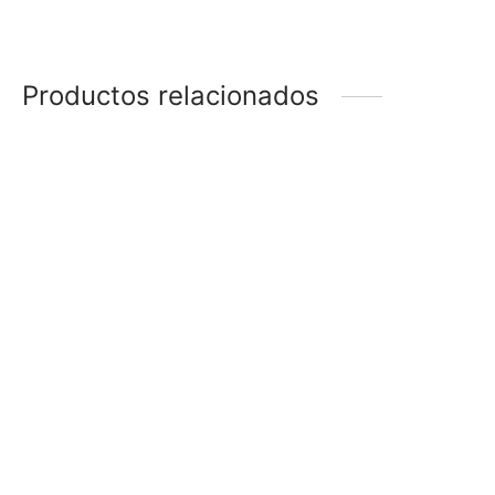
Productos relacionados
ANILLO
ANILLO
$
148
$
158