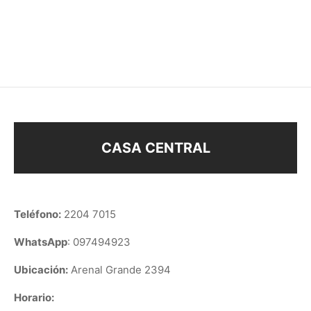
ABRIDOR CORONA
ABRIDORES BRILLO
$
58
$
58
CASA CENTRAL
Teléfono:
2204 7015
WhatsApp
: 097494923
Ubicación:
Arenal Grande 2394
Horario: