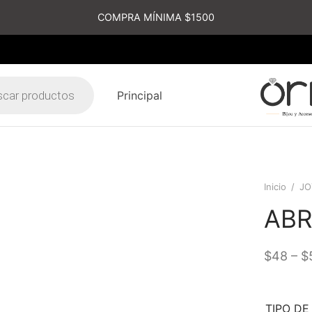
COMPRA MÍNIMA $1500
Principal
s
Inicio
/
JO
ABR
–
$
48
$
TIPO DE