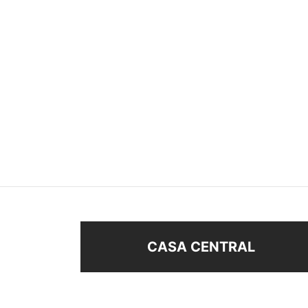
ABRIDORES BRILLO
ABRI
$
58
$
58
Seleccionar opciones
Añad
CASA CENTRAL