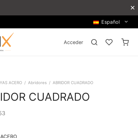
Español
Acceder
YAS ACERO
/
Abridores
/
ABRIDOR CUADRADO
IDOR CUADRADO
53
 ACERO