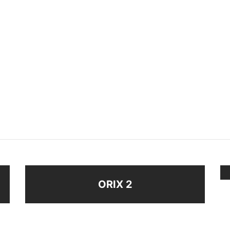
DOR UNICORNIO
ABRIDOR C/BRILLO
$
43
ir al carrito
Seleccionar opciones
ORIX 2