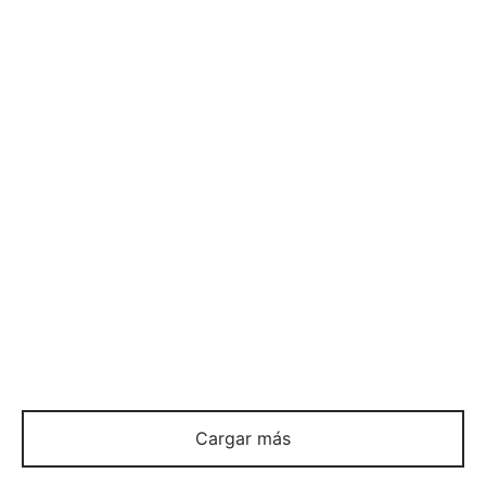
ANILLO
ANILLO
$
880
$
880
-
56
%
ANILLO
ANILLO
$
108
$
48
$
580
Cargar más