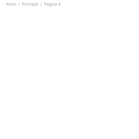
Inicio
/
Principal
/
Página 4
ANILLO
ANILLO
$
168
$
168