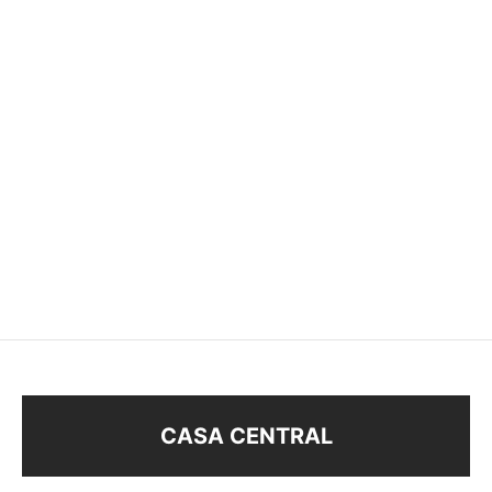
SOBRE EXHIBIDOR
MEDIDOR DE DEDO
$
550
$
80
CASA CENTRAL