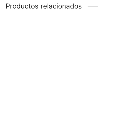
Productos relacionados
EXHIBIDOR OREJA
ORGANIZADOR MADERA
$
390
$
680