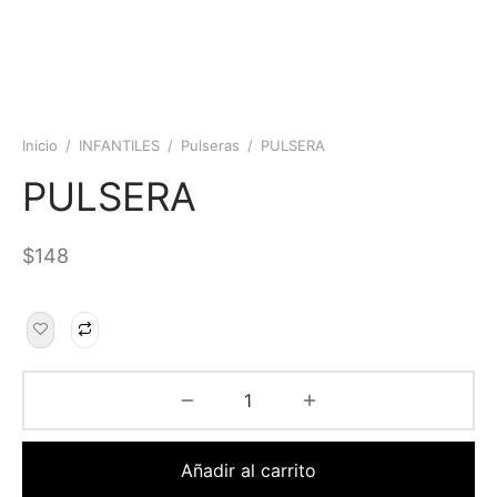
Inicio
/
INFANTILES
/
Pulseras
/
PULSERA
PULSERA
$
148
Añadir al carrito