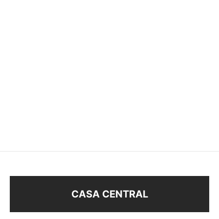
PULSERA
PULSERA ÁRBOL
–
$
158
$
178
$
128
CASA CENTRAL