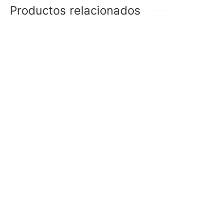
Productos relacionados
PULSERA
PULSERA PECES
$
148
$
148