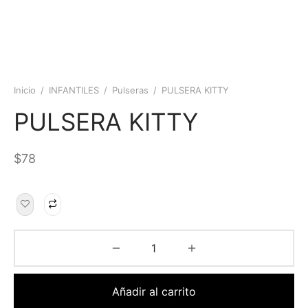
Inicio
/
INFANTILES
/
Pulseras
/
PULSERA KITTY
PULSERA KITTY
$
78
Añadir al carrito