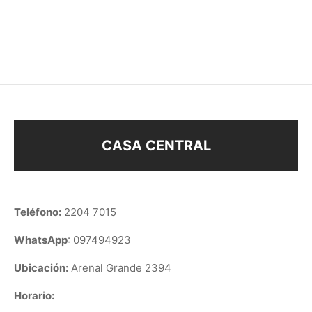
FÁTIMA
–
$
108
$
118
–
$
78
$
88
CASA CENTRAL
Teléfono:
2204 7015
WhatsApp
: 097494923
Ubicación:
Arenal Grande 2394
Horario: