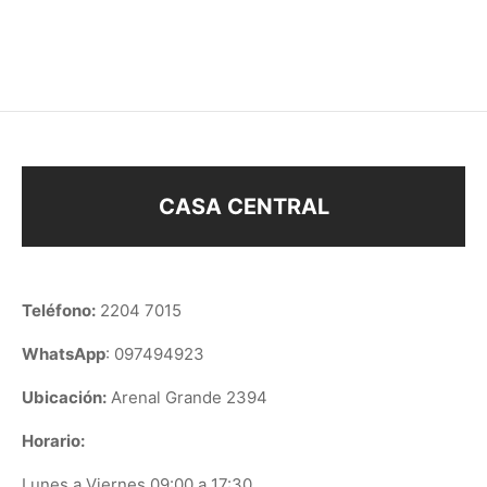
$
138
$
138
CASA CENTRAL
Teléfono:
2204 7015
WhatsApp
: 097494923
Ubicación:
Arenal Grande 2394
Horario:
Lunes a Viernes 09:00 a 17:30