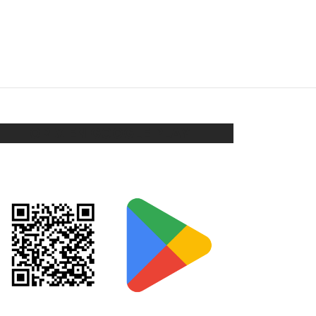
PULSERA LUNA
$
138
Añadir al carrito
ORIX EN GOOGLE PLAY