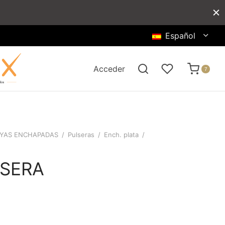
Español
Acceder
7
YAS ENCHAPADAS
/
Pulseras
/
Ench. plata
/
SERA