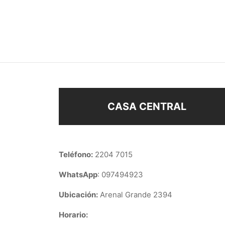
PULSERA PERLAS
PULS
$
178
$
198
Añadir al carrito
Añad
CASA CENTRAL
Teléfono:
2204 7015
WhatsApp
: 097494923
Ubicación:
Arenal Grande 2394
Horario: