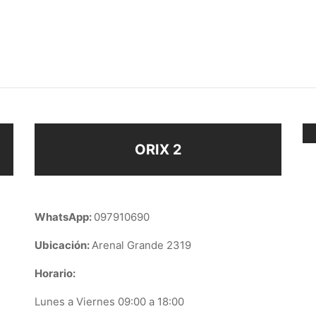
ERA OJO TURCO
PULSERA ESTRELLAS
$
158
ir al carrito
Añadir al carrito
ORIX 2
WhatsApp:
097910690
Ubicación:
Arenal Grande 2319
Horario:
Lunes a Viernes 09:00 a 18:00