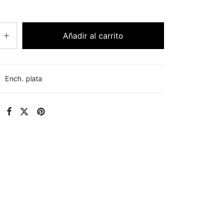
Añadir al carrito
:
Ench. plata