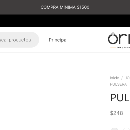
COMPRA MÍNIMA $1500
Principal
s
Inicio
/
JO
PULSERA
PUL
$
248