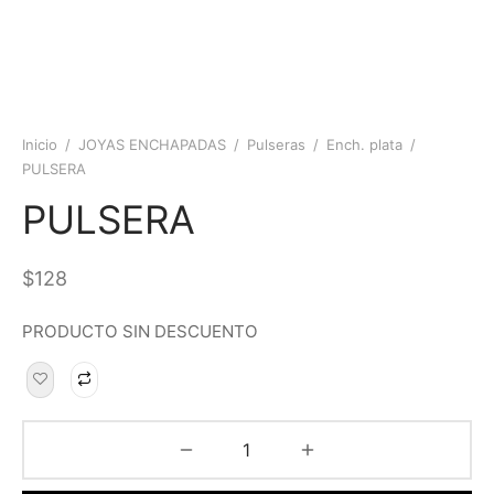
Inicio
/
JOYAS ENCHAPADAS
/
Pulseras
/
Ench. plata
/
PULSERA
PULSERA
$
128
PRODUCTO SIN DESCUENTO