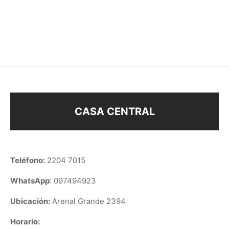
PULSERA PERLAS
PULSERA ESTRELLAS
$
178
$
158
CASA CENTRAL
Teléfono:
2204 7015
WhatsApp
: 097494923
Ubicación:
Arenal Grande 2394
Horario: