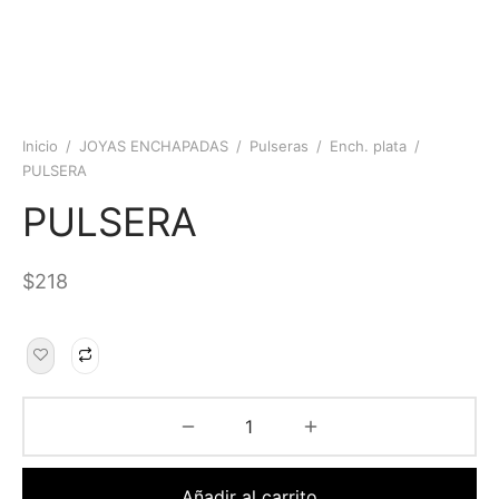
Inicio
/
JOYAS ENCHAPADAS
/
Pulseras
/
Ench. plata
/
PULSERA
PULSERA
$
218
Añadir al carrito