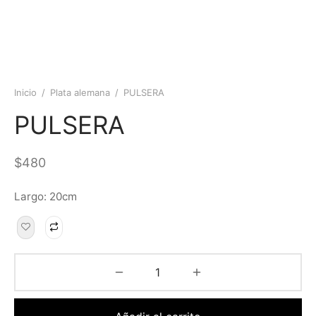
Inicio
/
Plata alemana
/
PULSERA
PULSERA
$
480
Largo: 20cm