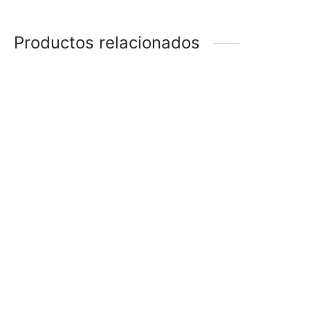
Productos relacionados
ANILLO
ANILLO TORNEADO
$
390
$
330