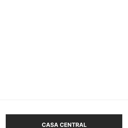
ANILLO
ANILLO
$
490
$
330
CASA CENTRAL