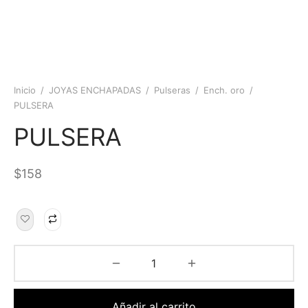
Inicio
/
JOYAS ENCHAPADAS
/
Pulseras
/
Ench. oro
/
PULSERA
PULSERA
$
158
Añadir al carrito