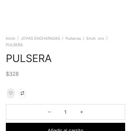
Inicio
/
JOYAS ENCHAPADAS
/
Pulseras
/
Ench. oro
/
PULSERA
PULSERA
$
328
Añadir al carrito