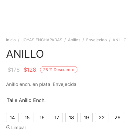
Inicio
/
JOYAS ENCHAPADAS
/
Anillos
/
Envejecido
/
ANILLO
ANILLO
$
178
$
128
28
%
Descuento
Anillo ench. en plata. Envejecida
Talle Anillo Ench.
14
15
16
17
18
19
22
26
Limpiar