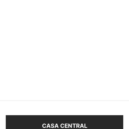
-
28
%
-
29
%
ANILLO ÁRBOL
ANILLO
$
178
$
128
$
168
CASA CENTRAL