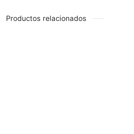
Productos relacionados
ANILLO
ANILLO VIRGEN NIÑA
$
148
$
168