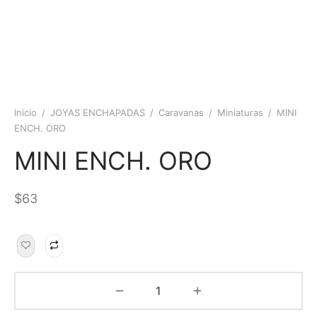
Inicio
/
JOYAS ENCHAPADAS
/
Caravanas
/
Miniaturas
/
MINI
ENCH. ORO
MINI ENCH. ORO
$
63