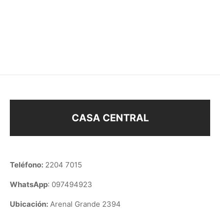
CARAVANA CRUZ
MINIATURA CISNE
$
58
$
38
$
78
CASA CENTRAL
Teléfono:
2204 7015
WhatsApp
: 097494923
Ubicación:
Arenal Grande 2394